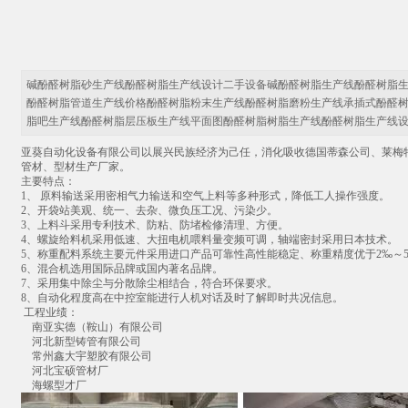
碱酚醛树脂砂生产线酚醛树脂生产线设计二手设备碱酚醛树脂生产线酚醛树脂
酚醛树脂管道生产线价格酚醛树脂粉末生产线酚醛树脂磨粉生产线承插式酚醛
脂吧生产线酚醛树脂层压板生产线平面图酚醛树脂树脂生产线酚醛树脂生产线
亚葵自动化设备有限公司以展兴民族经济为己任，消化吸收德国蒂森公司、莱梅
管材、型材生产厂家。
主要特点：
1、 原料输送采用密相气力输送和空气上料等多种形式，降低工人操作强度。
2、开袋站美观、统一、去杂、微负压工况、污染少。
3、上料斗采用专利技术、防粘、防堵检修清理、方便。
4、螺旋给料机采用低速、大扭电机喂料量变频可调，轴端密封采用日本技术。
5、称重配料系统主要元件采用进口产品可靠性高性能稳定、称重精度优于2‰～
6、混合机选用国际品牌或国内著名品牌。
7、采用集中除尘与分散除尘相结合，符合环保要求。
8、自动化程度高在中控室能进行人机对话及时了解即时共况信息。
工程业绩：
南亚实德（鞍山）有限公司
河北新型铸管有限公司
常州鑫大宇塑胶有限公司
河北宝硕管材厂
海螺型才厂