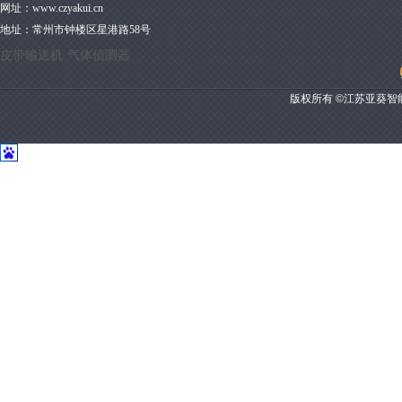
网址：
www.czyakui.cn
地址：
常州市钟楼区星港路58号
皮带输送机
气体侦测器
版权所有 ©江苏亚葵智能装