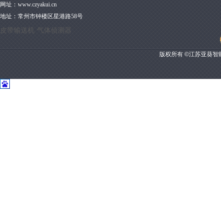
网址：
www.czyakui.cn
地址：
常州市钟楼区星港路58号
皮带输送机
气体侦测器
版权所有 ©江苏亚葵智能装