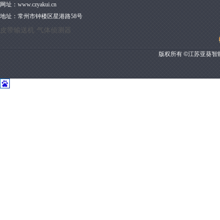
网址：
www.czyakui.cn
地址：
常州市钟楼区星港路58号
皮带输送机
气体侦测器
版权所有 ©江苏亚葵智能装