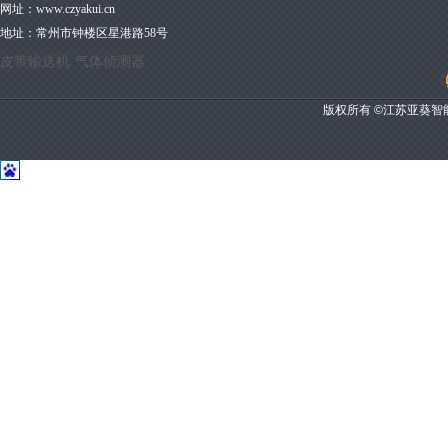
网址：
www.czyakui.cn
地址：
常州市钟楼区星港路58号
皮带输送机
气体侦测器
版权所有 ©江苏亚葵智能装