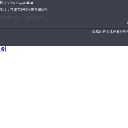
网址：
www.czyakui.cn
地址：
常州市钟楼区星港路58号
皮带输送机
气体侦测器
版权所有 ©江苏亚葵智能装