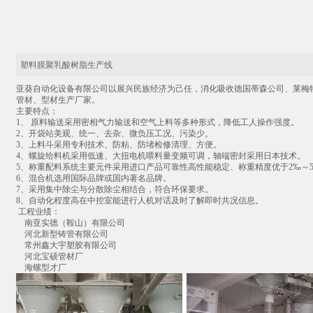
塑料膜聚乳酸树脂生产线
亚葵自动化设备有限公司以展兴民族经济为己任，消化吸收德国蒂森公司、莱梅
管材、型材生产厂家。
主要特点：
1、 原料输送采用密相气力输送和空气上料等多种形式，降低工人操作强度。
2、开袋站美观、统一、去杂、微负压工况、污染少。
3、上料斗采用专利技术、防粘、防堵检修清理、方便。
4、螺旋给料机采用低速、大扭电机喂料量变频可调，轴端密封采用日本技术。
5、称重配料系统主要元件采用进口产品可靠性高性能稳定、称重精度优于2‰～
6、混合机选用国际品牌或国内著名品牌。
7、采用集中除尘与分散除尘相结合，符合环保要求。
8、自动化程度高在中控室能进行人机对话及时了解即时共况信息。
工程业绩：
南亚实德（鞍山）有限公司
河北新型铸管有限公司
常州鑫大宇塑胶有限公司
河北宝硕管材厂
海螺型才厂