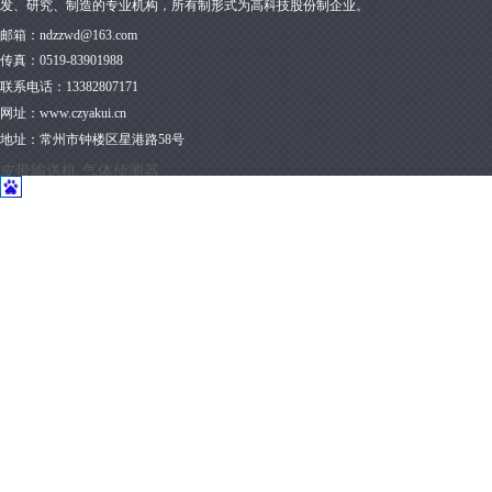
发、研究、制造的专业机构，所有制形式为高科技股份制企业。
邮箱：
ndzzwd@163.com
传真：
0519-83901988
联系电话：13382807171
网址：
www.czyakui.cn
地址：
常州市钟楼区星港路58号
皮带输送机
气体侦测器
版权所有 ©江苏亚葵智能装