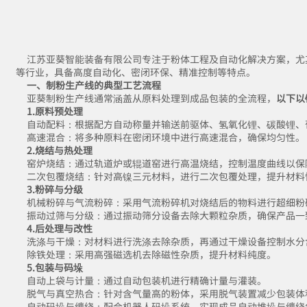
江苏亚葵智能装备有限公司专注于粉体工程及自动化解决方案，尤
等行业，具备高度自动化、密闭环保、精准控制等特点。
一、制粉生产线的典型工艺流程
亚葵
制粉生产线
通常涵盖从原料处理到成品包装的全流程，
以下以
1.原料预处理
自动配料：根据配方自动称量并输送前驱体、氢氧化锂、碳酸锂、
高速混合：将多种原料在密闭环境中进行高速混合，确保均匀性。
2.烧结与热处理
窑炉烧结：通过轨道炉或辊道窑进行高温烧结，控制温度曲线以保
二次包覆烧结：针对高镍三元材料，进行二次包覆处理，提升材料
3.粉碎与分级
机械粉碎与气流粉碎：采用气流粉碎机对烧结后的物料进行超细粉
振动过筛与分级：通过振动筛分设备去除大颗粒杂质，确保产品一
4.后处理与改性
洗涤与干燥：对材料进行洗涤去除杂质，再通过干燥设备控制水分
除铁处理：采用高强磁选机去除磁性杂质，提升材料纯度。
5.包装与码垛
自动上袋与计量：通过自动包装机进行精确计量与灌装。
脱气与真空热合：针对含气量高的粉体，采用脱气装置减少包装体
自动码垛与缠绕：配合机器人码垛系统，实现成品自动堆垛与缠绕