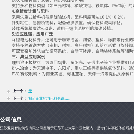
支持多种物料类型（如三元材料、磷酸铁锂、铁氧体、PVC等）的
4.高精度计量与配料
采用失重式给料机与螺旋输送机，配料精度可达±0.1%~0.2%。
针对粘性、易搭桥物料，配备破拱装置，确保物料流动顺畅。
装钵系统精度达±50克，适用于锂电池材料的精确装填。
5.适应性强，应用广泛
除锂电池材料外，还可用于粉末冶金、陶瓷、塑料、橡胶等行业的
支持多种输送方式（密相、稀相、高压稀相）和给料形式（旋转阀
可配套窑炉外轨自动循环系统、自动匣钵库、自动装钵系统等辅助
三、典型应用案例
锂电池正极材料：为厦门钨业、东阳光、天通电子等企业提供811
粉末冶金：为天通电子、东阳光、重庆正峰等提供铁氧体配料、造
PVC/橡胶制粉：为南亚实德、河北宝硕、天津一汽等提供从原料
上一个：
无
下一个：
制药企业的均化料仓设......
公司信息
江苏亚葵智能装备有限公司座落于江苏工业大学白云校区内，是专门从事粉体前后处